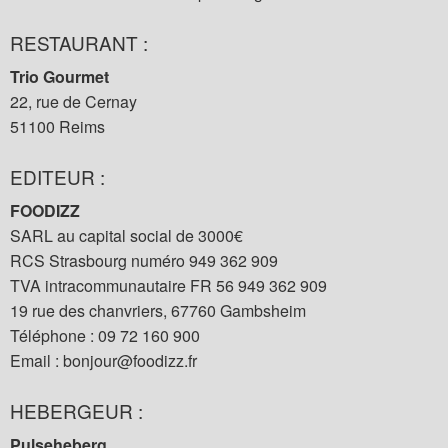
RESTAURANT :
Trio Gourmet
22, rue de Cernay
51100 Reims
EDITEUR :
FOODIZZ
SARL au capital social de 3000€
RCS Strasbourg numéro 949 362 909
TVA intracommunautaire FR 56 949 362 909
19 rue des chanvriers, 67760 Gambsheim
Téléphone :
009 061 27 90
Email :
rf.zzidoof@ruojnob
HEBERGEUR :
Pulseheberg