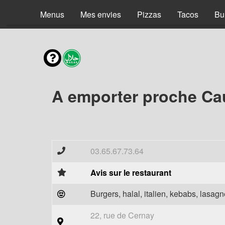
Menus
Mes envies
Pizzas
Tacos
Bu
A emporter proche Cau
03.65.67.73.64
Avis sur le restaurant
Burgers, halal, italien, kebabs, lasagne
22, rue de Cernay