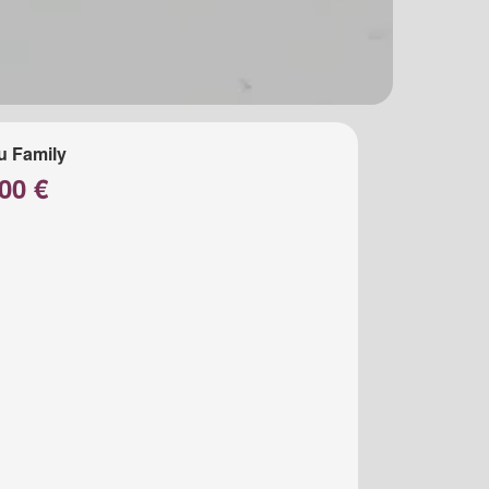
u Family
00 €