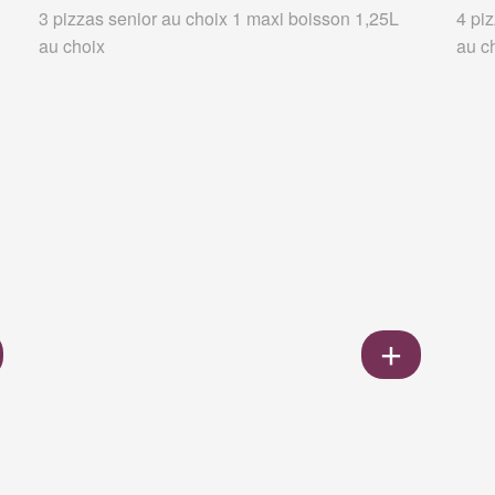
3 pizzas senior au choix 1 maxi boisson 1,25L
4 pi
au choix
au c