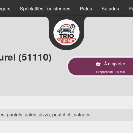
rgers
Spécialités Tunisiennes
Pâtes
Salades
P
rel (51110)
À emporter
Préparation : 20 min
s, paninis, pâtes, pizza, poulet frit, salades