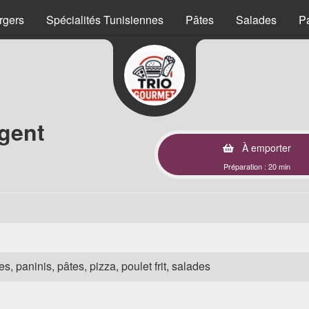
rgers
Spécialités Tunisiennes
Pâtes
Salades
P
gent
À emporter
Préparation : 20 min
s, paninis, pâtes, pizza, poulet frit, salades