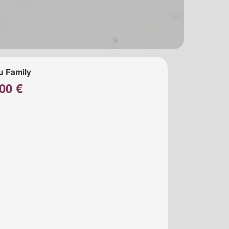
u Family
00 €