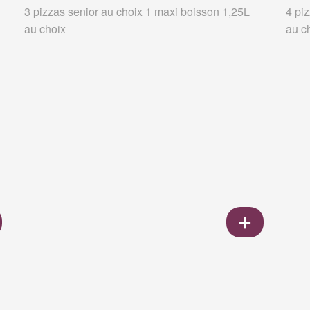
3 pizzas senior au choix 1 maxi boisson 1,25L
4 pi
au choix
au c