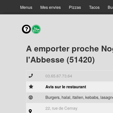
Menus
Mes envies
Pizzas
Tacos
Bu
A emporter proche No
l'Abbesse (51420)
03.65.67.73.64
Avis sur le restaurant
Burgers, halal, italien, kebabs, lasagne
22, rue de Cernay