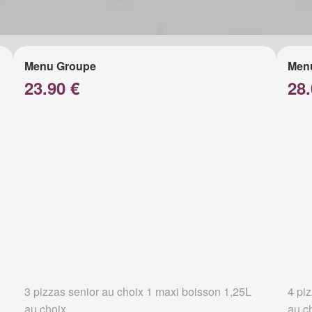
Menu Groupe
Men
23.90 €
28.
3 pizzas senior au choix 1 maxi boisson 1,25L
4 pi
au choix
au c