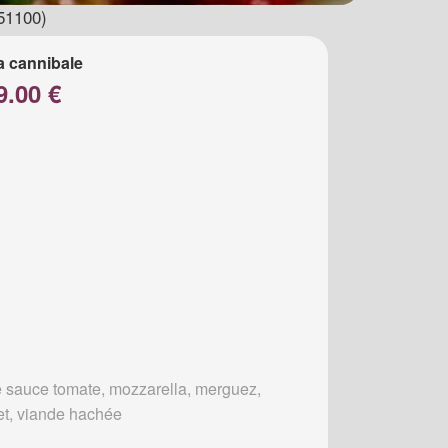
51100)
a cannibale
9.00 €
 sauce tomate, mozzarella, merguez,
et, viande hachée