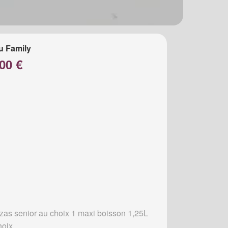
u Family
00 €
zzas senior au choix 1 maxi boisson 1,25L
hoix