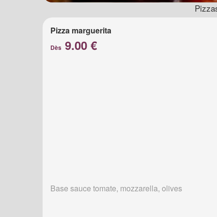
Pizza
Pizza marguerita
9.00 €
Dès
Base sauce tomate, mozzarella, olives