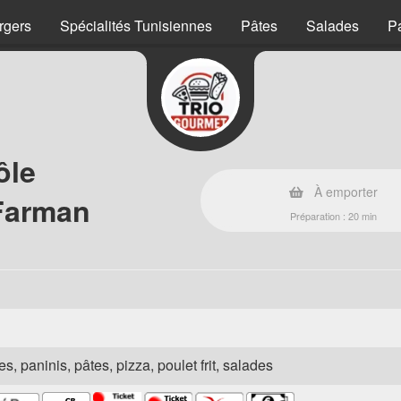
rgers
Spécialités Tunisiennes
Pâtes
Salades
P
ôle
À emporter
Farman
Préparation : 20 min
s, paninis, pâtes, pizza, poulet frit, salades