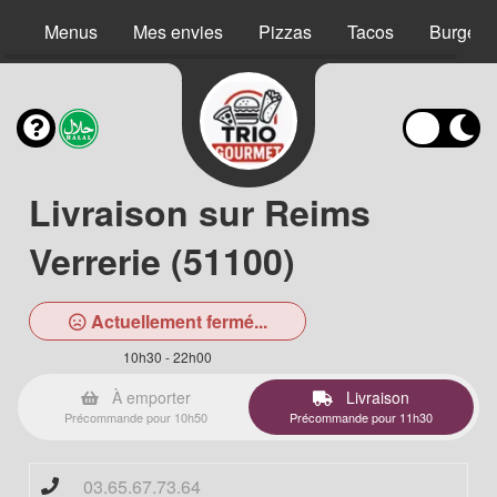
Menus
Mes envies
Pizzas
Tacos
Burgers
Livraison sur Reims
Verrerie (51100)
Actuellement fermé...
10h30 - 22h00
À emporter
Livraison
Précommande pour 10h50
Précommande pour 11h30
03.65.67.73.64