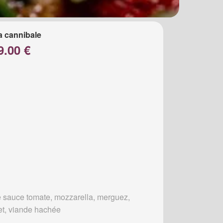
a cannibale
9.00 €
 sauce tomate, mozzarella, merguez,
et, viande hachée