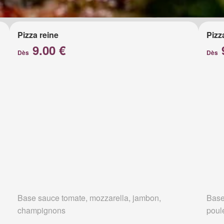
Pizza reine
Pizz
9.00 €
Dès
Dès
Base sauce tomate, mozzarella, jambon,
Base
champignons
poul