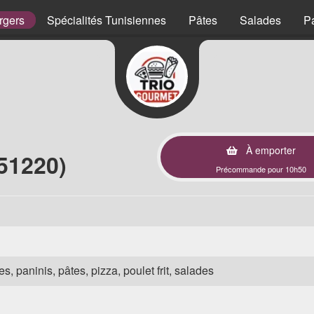
rgers
Spécialités Tunisiennes
Pâtes
Salades
P
À emporter
51220)
Précommande pour 10h50
s, paninis, pâtes, pizza, poulet frit, salades