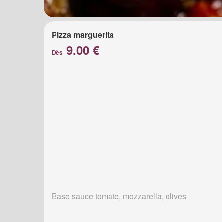
Pizza marguerita
9.00 €
Dès
Base sauce tomate, mozzarella, olives