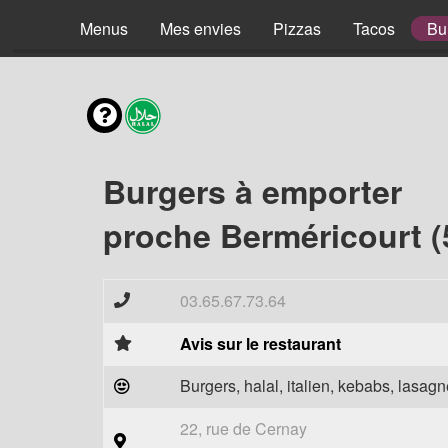
Menus
Mes envies
Pizzas
Tacos
Bu
Burgers à emporter
proche Berméricourt (
03.65.67.73.64
Avis sur le restaurant
Burgers, halal, italien, kebabs, lasagne
22, rue de Cernay