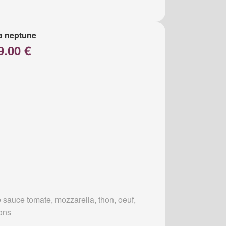
a neptune
9.00 €
 sauce tomate, mozzarella, thon, oeuf,
ons