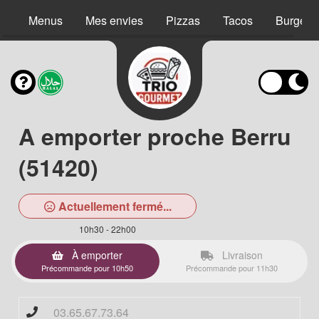
Menus
Mes envies
Pizzas
Tacos
Burgers
A emporter proche Berru
(51420)
Actuellement fermé...
10h30 - 22h00
À emporter
Livraison
Précommande pour 10h50
Précommande pour 11h30
03.65.67.73.64