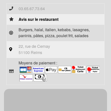
03.65.67.73.64
Avis sur le restaurant
Burgers, halal, italien, kebabs, lasagnes,
paninis, pâtes, pizza, poulet frit, salades
22, rue de Cernay
51100 Reims
Moyens de paiement :