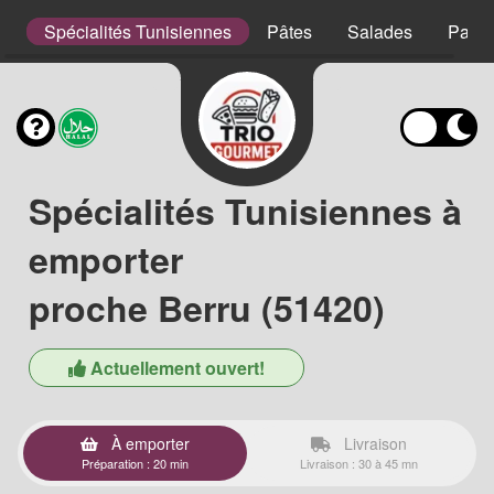
s
Spécialités Tunisiennes
Pâtes
Salades
Panin
Spécialités Tunisiennes à
emporter
proche Berru (51420)
Actuellement ouvert!
À emporter
Livraison
Préparation : 20 min
Livraison : 30 à 45 mn