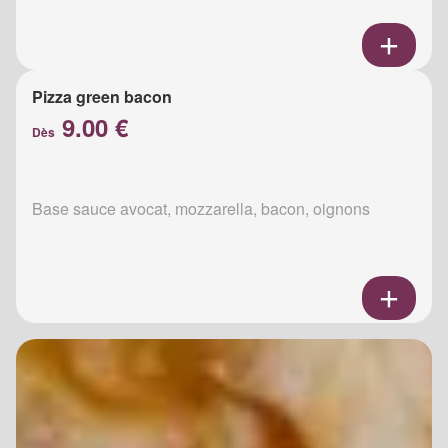
Pizza green bacon
9.00 €
Dès
Base sauce avocat, mozzarella, bacon, oignons