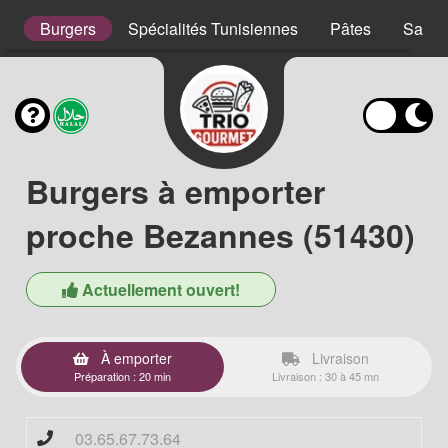
s
Burgers
Spécialités Tunisiennes
Pâtes
Salad
Burgers à emporter
proche Bezannes (51430)
Actuellement ouvert!
À emporter
Livraison
Préparation : 20 min
Livraison : 30 à 45 mn
03.65.67.73.64