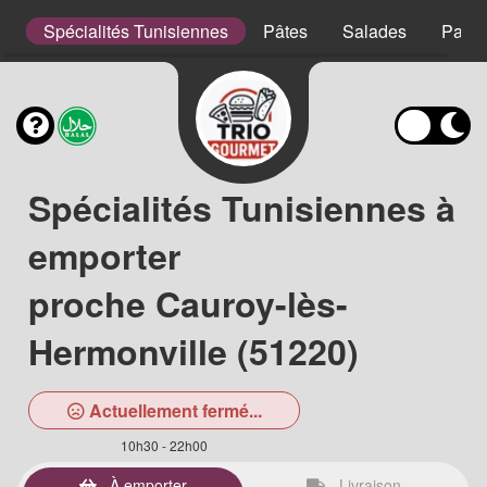
s
Spécialités Tunisiennes
Pâtes
Salades
Panin
Spécialités Tunisiennes à
emporter
proche Cauroy-lès-
Hermonville (51220)
Actuellement fermé...
10h30 - 22h00
À emporter
Livraison