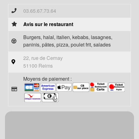
03.65.67.73.64
Avis sur le restaurant
Burgers, halal, italien, kebabs, lasagnes,
paninis, pâtes, pizza, poulet frit, salades
22, rue de Cernay
51100 Reims
Moyens de paiement :