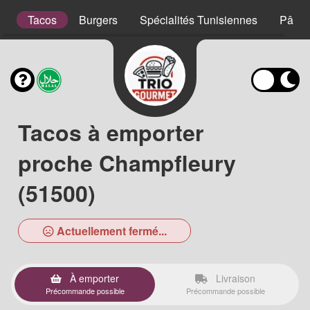
s
Tacos
Burgers
Spécialités Tunisiennes
Pâtes
Tacos à emporter
proche Champfleury
(51500)
Actuellement fermé...
À emporter
Livraison
Précommande possible
Précommande possible