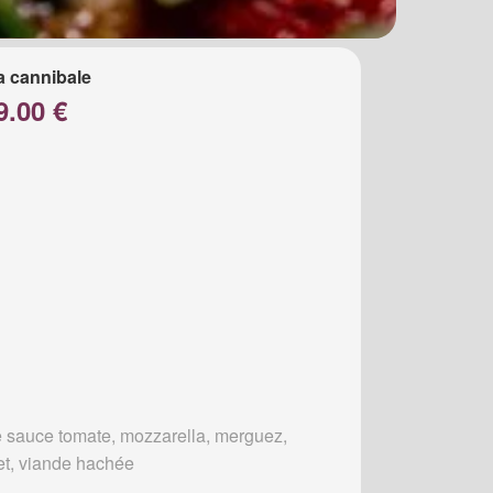
a cannibale
9.00 €
 sauce tomate, mozzarella, merguez,
et, viande hachée