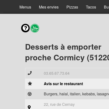
Menus
Mes envies
Pizzas
Tacos
Bu
Desserts à emporter
proche Cormicy (5122
03.65.67.73.64
Avis sur le restaurant
Burgers, halal, italien, kebabs, lasagne
22, rue de Cernay