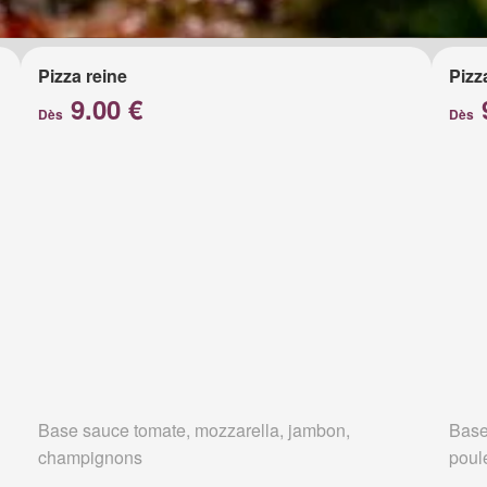
Pizza reine
Pizz
9.00 €
Dès
Dès
Base sauce tomate, mozzarella, jambon,
Base
champignons
poul