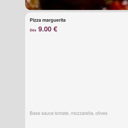
Pizza marguerita
9.00 €
Dès
Base sauce tomate, mozzarella, olives