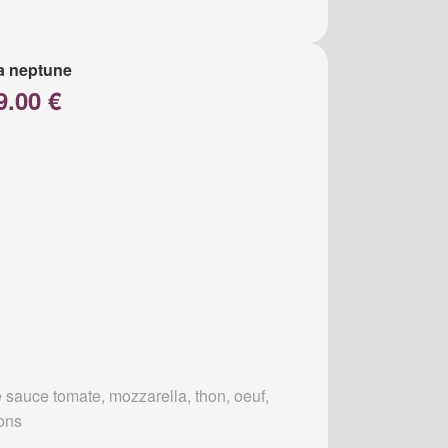
a neptune
9.00 €
 sauce tomate, mozzarella, thon, oeuf,
ons