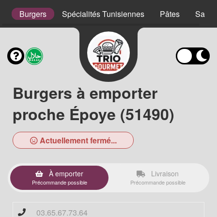
s
Burgers
Spécialités Tunisiennes
Pâtes
Salad
Burgers à emporter
proche Époye (51490)
Actuellement fermé...
À emporter
Livraison
Précommande possible
Précommande possible
03.65.67.73.64