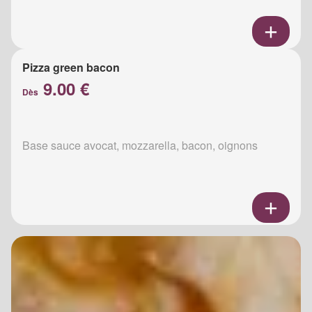
Pizza green bacon
9.00 €
Dès
Base sauce avocat, mozzarella, bacon, oignons