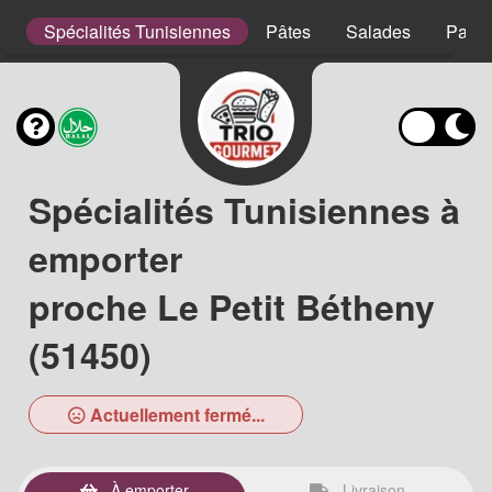
s
Spécialités Tunisiennes
Pâtes
Salades
Panin
Spécialités Tunisiennes à
emporter
proche Le Petit Bétheny
(51450)
Actuellement fermé...
À emporter
Livraison