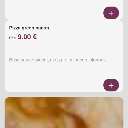
Pizza green bacon
9.00 €
Dès
Base sauce avocat, mozzarella, bacon, oignons