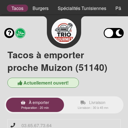
s
Tacos
Burgers
Spécialités Tunisiennes
Pâtes
Tacos à emporter
proche Muizon (51140)
Actuellement ouvert!
À emporter
Livraison
Préparation : 20 min
Livraison : 30 à 45 mn
03.65.67.73.64