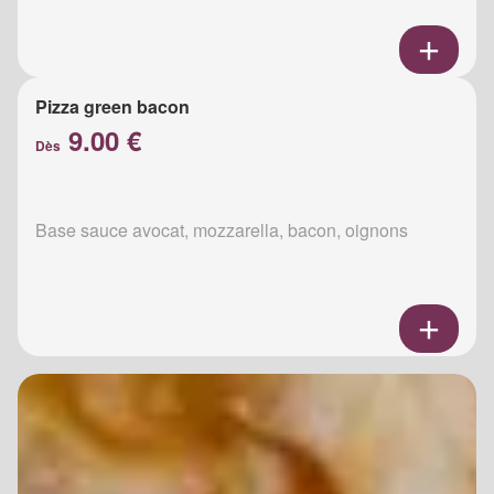
Pizza green bacon
9.00 €
Dès
Base sauce avocat, mozzarella, bacon, oignons