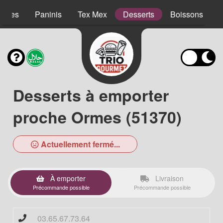
lades
Paninis
Tex Mex
Desserts
Boissons
Desserts à emporter
proche Ormes (51370)
Actuellement fermé...
À emporter
Livraison
Précommande possible
Précommande possible
03.65.67.73.64