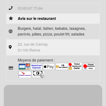
03.65.67.73.64
Avis sur le restaurant
Burgers, halal, italien, kebabs, lasagnes,
paninis, pâtes, pizza, poulet frit, salades
22, rue de Cernay
51100 Reims
Moyens de paiement :