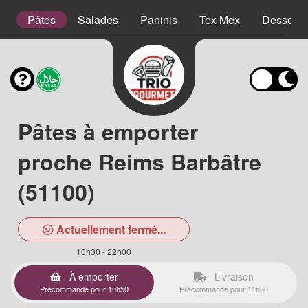
es
Pâtes
Salades
Paninis
Tex Mex
Desserts
Pâtes à emporter
proche Reims Barbâtre
(51100)
Actuellement fermé...
10h30 - 22h00
À emporter
Livraison
Précommande pour 10h50
Précommande pour 11h30