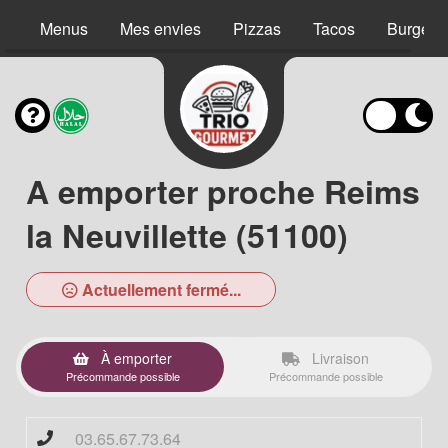
Menus
Mes envies
Pizzas
Tacos
Burgers
A emporter proche Reims
la Neuvillette (51100)
Actuellement fermé...
À emporter
Livraison
Précommande possible
Précommande possible
03.65.67.73.64