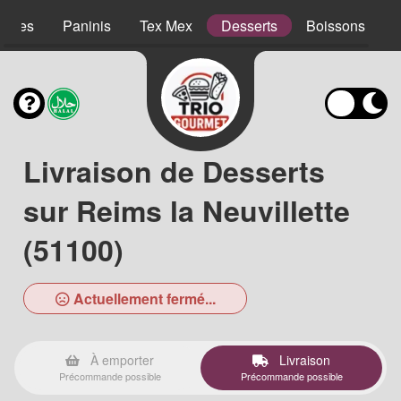
lades
Paninis
Tex Mex
Desserts
Boissons
Livraison de Desserts
sur Reims la Neuvillette
(51100)
Actuellement fermé...
À emporter
Livraison
Précommande possible
Précommande possible