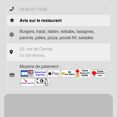
03.65.67.73.64
Avis sur le restaurant
Burgers, halal, italien, kebabs, lasagnes,
paninis, pâtes, pizza, poulet frit, salades
22, rue de Cernay
51100 Reims
Moyens de paiement :