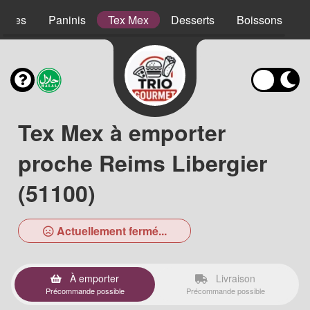
lades
Paninis
Tex Mex
Desserts
Boissons
Tex Mex à emporter
proche Reims Libergier
(51100)
Actuellement fermé...
À emporter
Livraison
Précommande possible
Précommande possible