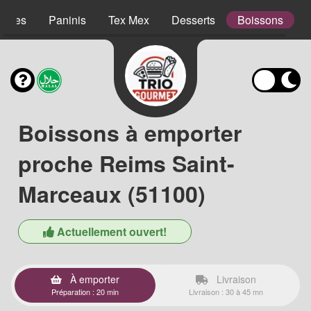
lades
Paninis
Tex Mex
Desserts
Boissons
Boissons à emporter
proche Reims Saint-
Marceaux (51100)
Actuellement ouvert!
À emporter
Livraison
Préparation : 20 min
Livraison : 30 à 45 mn