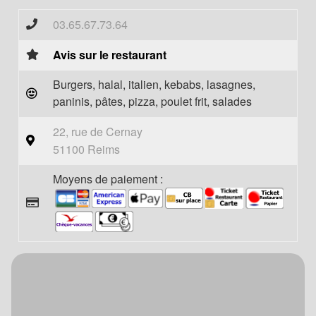
03.65.67.73.64
Avis sur le restaurant
Burgers, halal, italien, kebabs, lasagnes,
paninis, pâtes, pizza, poulet frit, salades
22, rue de Cernay
51100 Reims
Moyens de paiement :