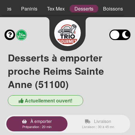
lades
Paninis
Tex Mex
Desserts
Boissons
Desserts à emporter
proche Reims Sainte
Anne (51100)
Actuellement ouvert!
À emporter
Livraison
Préparation : 20 min
Livraison : 30 à 45 mn