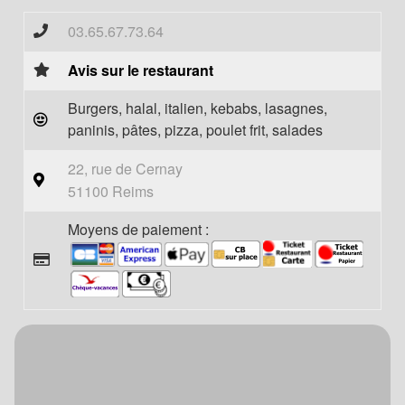
03.65.67.73.64
Avis sur le restaurant
Burgers, halal, italien, kebabs, lasagnes,
paninis, pâtes, pizza, poulet frit, salades
22, rue de Cernay
51100 Reims
Moyens de paiement :