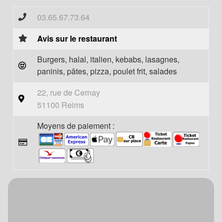
03.65.67.73.64
Avis sur le restaurant
Burgers, halal, italien, kebabs, lasagnes,
paninis, pâtes, pizza, poulet frit, salades
22, rue de Cernay
51100 Reims
Moyens de paiement :