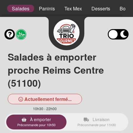
s
Salades
Paninis
Tex Mex
Desserts
Boiss
Salades à emporter
proche Reims Centre
(51100)
Actuellement fermé...
10h30 - 22h00
À emporter
Livraison
Précommande pour 10h50
Précommande pour 11h30