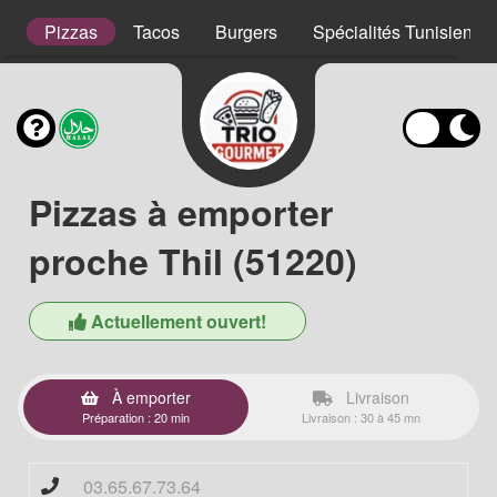
s
Pizzas
Tacos
Burgers
Spécialités Tunisienne
Pizzas à emporter
proche Thil (51220)
Actuellement ouvert!
À emporter
Livraison
Préparation : 20 min
Livraison : 30 à 45 mn
03.65.67.73.64