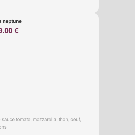
a neptune
9.00 €
 sauce tomate, mozzarella, thon, oeuf,
ons