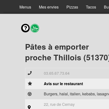
Menus
Mes envies
Pizzas
Tacos
Bu
Pâtes à emporter
proche Thillois (51370
03.65.67.73.64
Avis sur le restaurant
Burgers, halal, italien, kebabs, lasagne
22, rue de Cernay