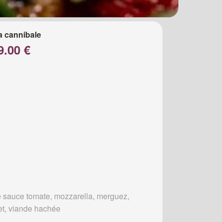
a cannibale
9.00 €
 sauce tomate, mozzarella, merguez,
et, viande hachée