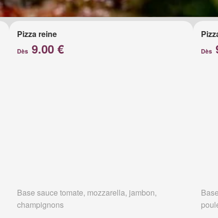
Pizza reine
Pizz
9.00 €
Dès
Dès
Base sauce tomate, mozzarella, jambon,
Base
champignons
poul