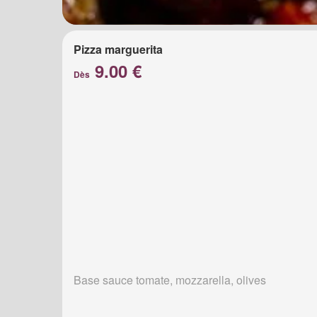
Pizza marguerita
9.00 €
Dès
Base sauce tomate, mozzarella, olives