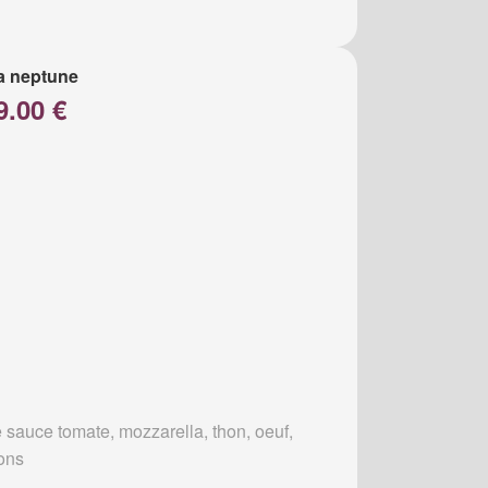
a neptune
9.00 €
 sauce tomate, mozzarella, thon, oeuf,
ons