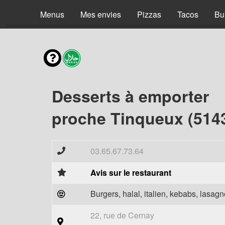
Menus
Mes envies
Pizzas
Tacos
Bu
Desserts à emporter
proche Tinqueux (514
03.65.67.73.64
Avis sur le restaurant
Burgers, halal, italien, kebabs, lasagne
22, rue de Cernay