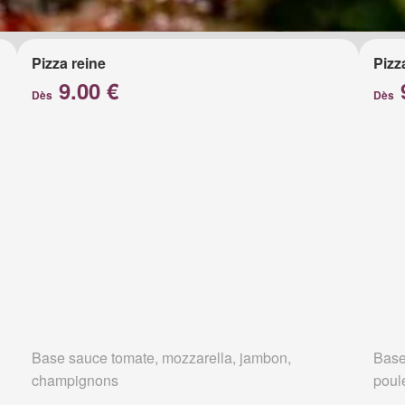
Pizza reine
Pizz
9.00 €
Dès
Dès
Base sauce tomate, mozzarella, jambon,
Base
champignons
poul