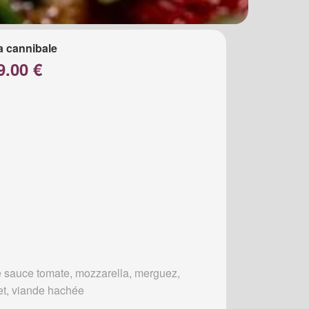
a cannibale
9.00 €
 sauce tomate, mozzarella, merguez,
et, viande hachée