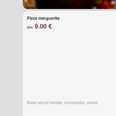
Pizza marguerita
9.00 €
Dès
Base sauce tomate, mozzarella, olives