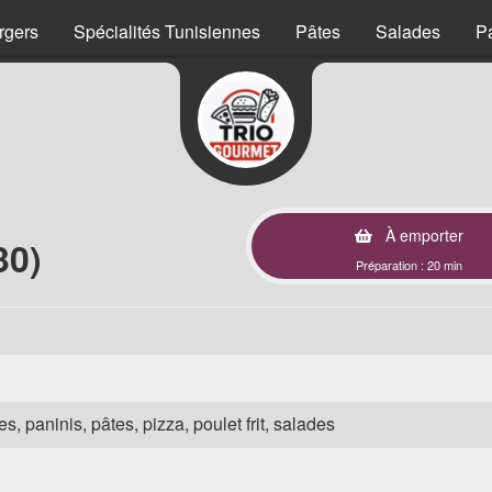
rgers
Spécialités Tunisiennes
Pâtes
Salades
P
À emporter
30)
Préparation : 20 min
s, paninis, pâtes, pizza, poulet frit, salades