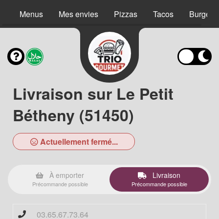
Menus
Mes envies
Pizzas
Tacos
Burgers
Livraison sur Le Petit
Bétheny (51450)
Actuellement fermé...
À emporter
Livraison
Précommande possible
Précommande possible
03.65.67.73.64