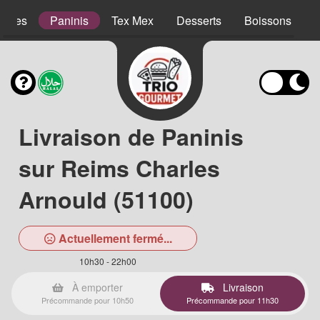
lades
Paninis
Tex Mex
Desserts
Boissons
Livraison de Paninis
sur Reims Charles
Arnould (51100)
Actuellement fermé...
10h30 - 22h00
À emporter
Livraison
Précommande pour 10h50
Précommande pour 11h30