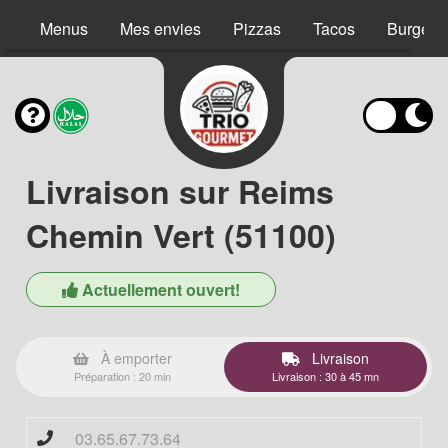
Menus
Mes envies
Pizzas
Tacos
Burgers
Livraison sur Reims
Chemin Vert (51100)
Actuellement ouvert!
À emporter
Livraison
Préparation : 20 min
Livraison : 30 à 45 mn
03.65.67.73.64