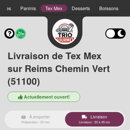
lades
Paninis
Tex Mex
Desserts
Boissons
Livraison de Tex Mex
sur Reims Chemin Vert
(51100)
Actuellement ouvert!
À emporter
Livraison
Préparation : 20 min
Livraison : 30 à 45 mn