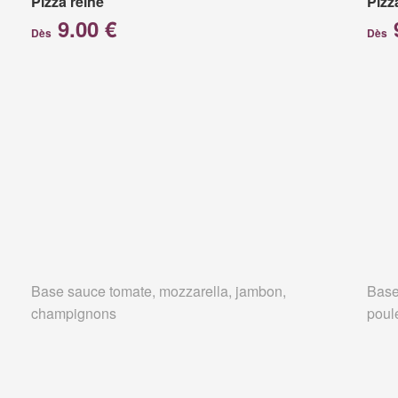
Pizza reine
Pizz
9.00 €
Dès
Dès
Base sauce tomate, mozzarella, jambon,
Base
champignons
poul