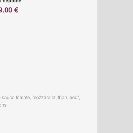
a neptune
9.00 €
 sauce tomate, mozzarella, thon, oeuf,
ons