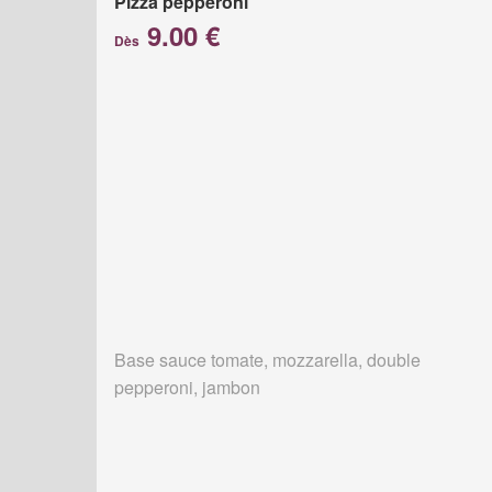
Pizza pepperoni
9.00 €
Dès
Base sauce tomate, mozzarella, double
pepperoni, jambon