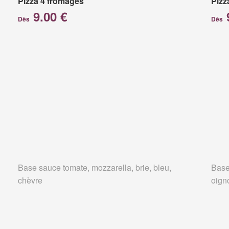
Pizza 4 fromages
Pizz
9.00 €
Dès
Dès
Base sauce tomate, mozzarella, brie, bleu,
Base
chèvre
oign