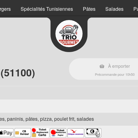
rgers
Spécialités Tunisiennes
Pâtes
Salades
P
À emporter
 (51100)
Précommande pour 10h50
s, paninis, pâtes, pizza, poulet frit, salades