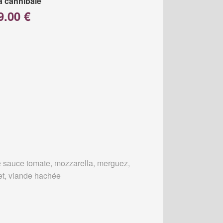
a cannibale
9.00 €
 sauce tomate, mozzarella, merguez,
et, viande hachée