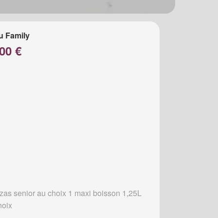
u Family
00 €
zzas senior au choix 1 maxi boisson 1,25L
hoix