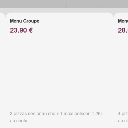
Menu Groupe
Men
23.90 €
28.
3 pizzas senior au choix 1 maxi boisson 1,25L
4 pi
au choix
au c