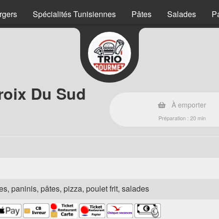
rgers
Spécialités Tunisiennes
Pâtes
Salades
P
roix Du Sud
À emporter
Préparation : 20 min
s, paninis, pâtes, pizza, poulet frit, salades