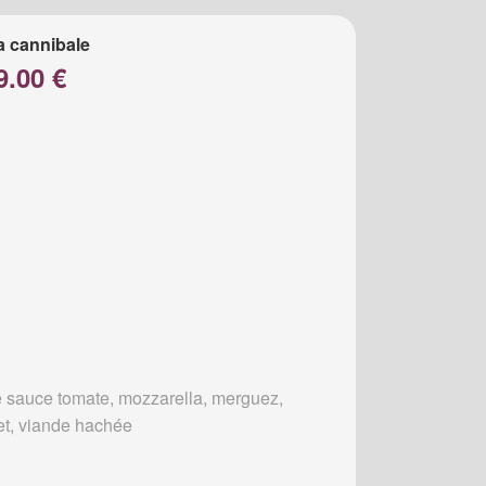
a cannibale
9.00 €
 sauce tomate, mozzarella, merguez,
et, viande hachée