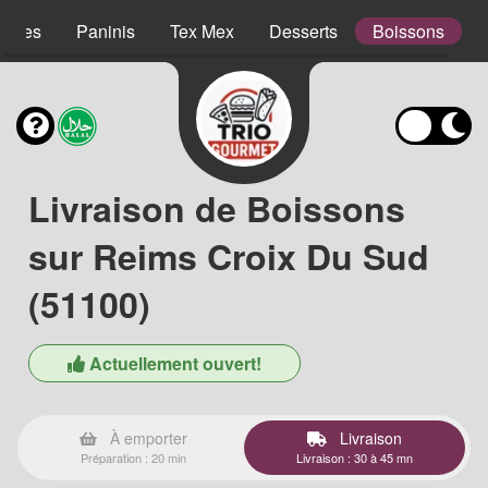
lades
Paninis
Tex Mex
Desserts
Boissons
Livraison de Boissons
sur Reims Croix Du Sud
(51100)
Actuellement ouvert!
À emporter
Livraison
Préparation : 20 min
Livraison : 30 à 45 mn