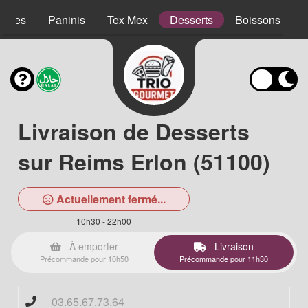
lades
Paninis
Tex Mex
Desserts
Boissons
Livraison de Desserts
sur Reims Erlon (51100)
Actuellement fermé...
10h30 - 22h00
À emporter
Livraison
Précommande pour 10h50
Précommande pour 11h30
03.65.67.73.64