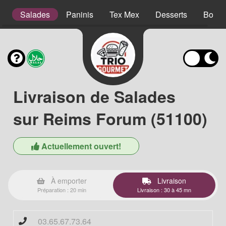
s
Salades
Paninis
Tex Mex
Desserts
Boiss
Livraison de Salades
sur Reims Forum (51100)
Actuellement ouvert!
À emporter
Livraison
Préparation : 20 min
Livraison : 30 à 45 mn
03.65.67.73.64