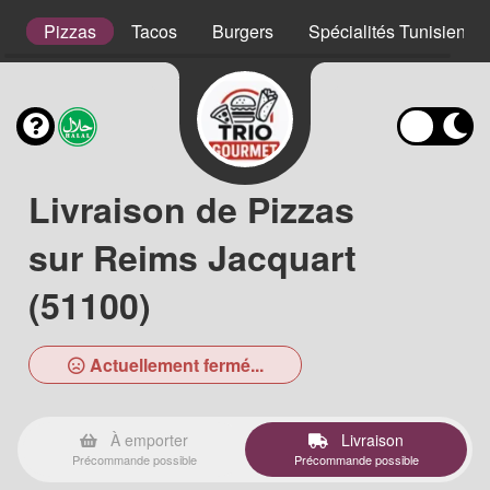
s
Pizzas
Tacos
Burgers
Spécialités Tunisienne
Livraison de Pizzas
sur Reims Jacquart
(51100)
Actuellement fermé...
À emporter
Livraison
Précommande possible
Précommande possible