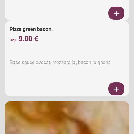
Pizza green bacon
9.00 €
Dès
Base sauce avocat, mozzarella, bacon, oignons