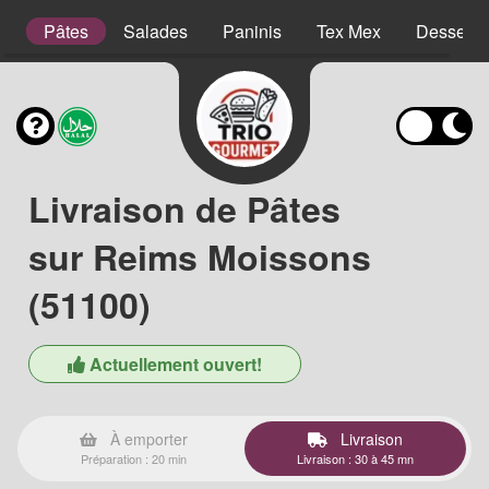
es
Pâtes
Salades
Paninis
Tex Mex
Desserts
Livraison de Pâtes
sur Reims Moissons
(51100)
Actuellement ouvert!
À emporter
Livraison
Préparation : 20 min
Livraison : 30 à 45 mn