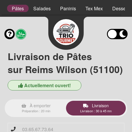
es
Pâtes
Salades
Paninis
Tex Mex
Desserts
Livraison de Pâtes
sur Reims Wilson (51100)
Actuellement ouvert!
À emporter
Livraison
Préparation : 20 min
Livraison : 30 à 45 mn
03.65.67.73.64