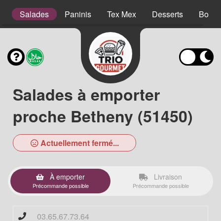
s
Salades
Paninis
Tex Mex
Desserts
Boiss
Salades à emporter
proche Betheny (51450)
Actuellement fermé...
À emporter
Livraison
Précommande possible
Précommande possible
03.65.67.73.64