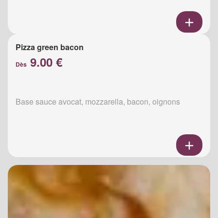
Pizza green bacon
9.00 €
Dès
Base sauce avocat, mozzarella, bacon, oignons