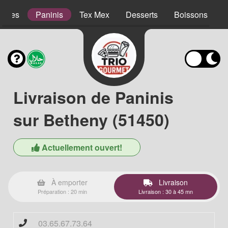
lades
Paninis
Tex Mex
Desserts
Boissons
Livraison de Paninis
sur Betheny (51450)
Actuellement ouvert!
À emporter
Livraison
Préparation : 20 min
Livraison : 30 à 45 mn
03.65.67.73.64