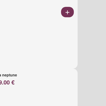
a neptune
9.00 €