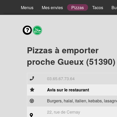
Menus
Mes envies
Pizzas
Tacos
Bu
Pizzas à emporter
proche Gueux (51390)
03.65.67.73.64
Avis sur le restaurant
Burgers, halal, italien, kebabs, lasagne
22, rue de Cernay