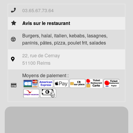
03.65.67.73.64
Avis sur le restaurant
Burgers, halal, italien, kebabs, lasagnes,
paninis, pâtes, pizza, poulet frit, salades
22, rue de Cernay
51100 Reims
Moyens de paiement :