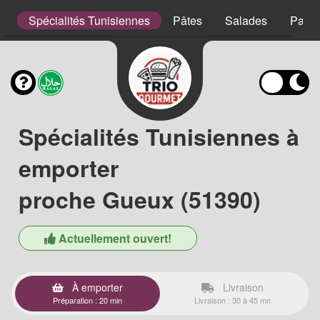
s
Spécialités Tunisiennes
Pâtes
Salades
Panin
Spécialités Tunisiennes à
emporter
proche Gueux (51390)
Actuellement ouvert!
À emporter
Livraison
Préparation : 20 min
Livraison : 30 à 45 mn