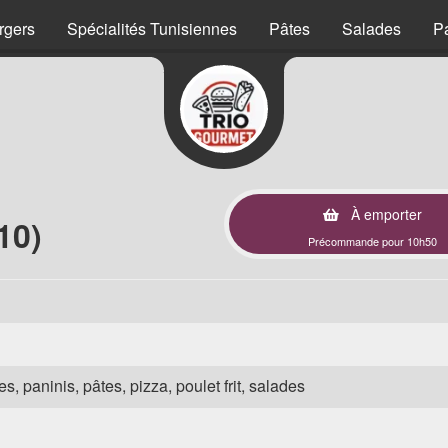
rgers
Spécialités Tunisiennes
Pâtes
Salades
P
À emporter
10)
Précommande pour 10h50
s, paninis, pâtes, pizza, poulet frit, salades