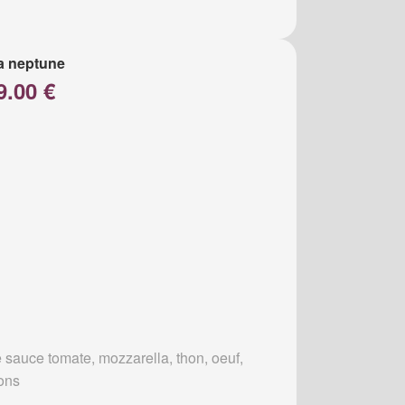
a neptune
9.00 €
 sauce tomate, mozzarella, thon, oeuf,
ons