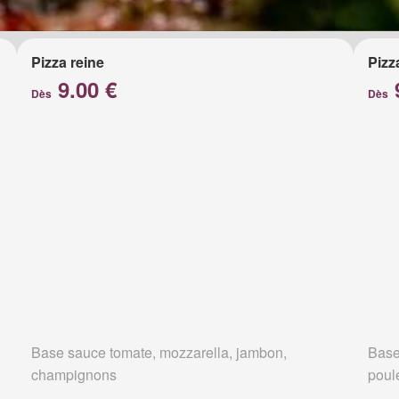
Pizza reine
Pizz
9.00 €
Dès
Dès
Base sauce tomate, mozzarella, jambon,
Base
champignons
poul