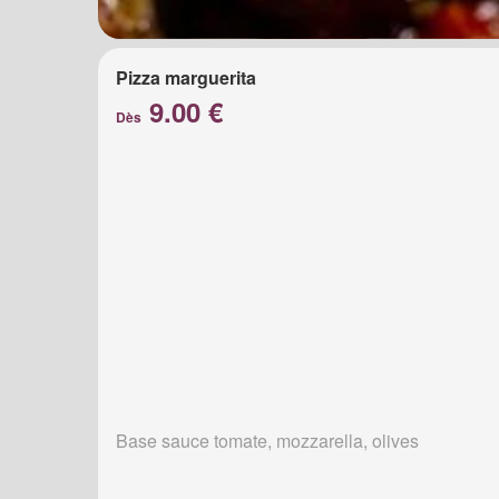
Pizza marguerita
9.00 €
Dès
Base sauce tomate, mozzarella, olives