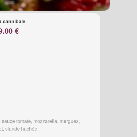
a cannibale
9.00 €
 sauce tomate, mozzarella, merguez,
et, viande hachée