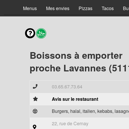
Menus
Mes envies
Pizzas
Tacos
Bu
Boissons à emporter
proche Lavannes (511
03.65.67.73.64
Avis sur le restaurant
Burgers, halal, italien, kebabs, lasagne
22, rue de Cernay