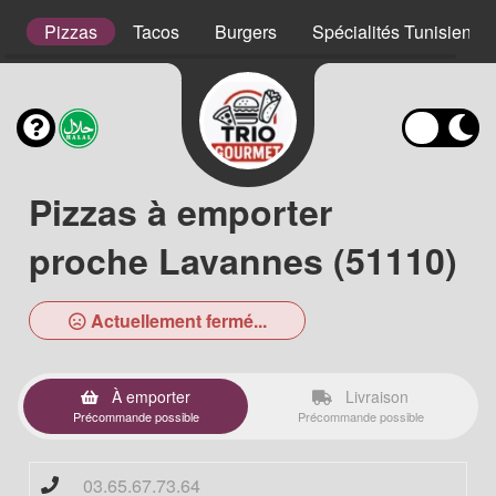
s
Pizzas
Tacos
Burgers
Spécialités Tunisienne
Pizzas à emporter
proche Lavannes (51110)
Actuellement fermé...
À emporter
Livraison
Précommande possible
Précommande possible
03.65.67.73.64