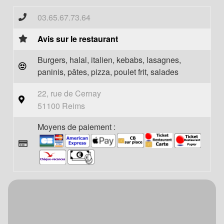
03.65.67.73.64
Avis sur le restaurant
Burgers, halal, italien, kebabs, lasagnes,
paninis, pâtes, pizza, poulet frit, salades
22, rue de Cernay
51100 Reims
Moyens de paiement :