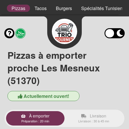
s
Pizzas
Tacos
Burgers
Spécialités Tunisienne
Pizzas à emporter
proche Les Mesneux
(51370)
Actuellement ouvert!
À emporter
Livraison
Préparation : 20 min
Livraison : 30 à 45 mn