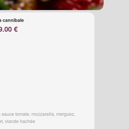
a cannibale
9.00 €
 sauce tomate, mozzarella, merguez,
et, viande hachée