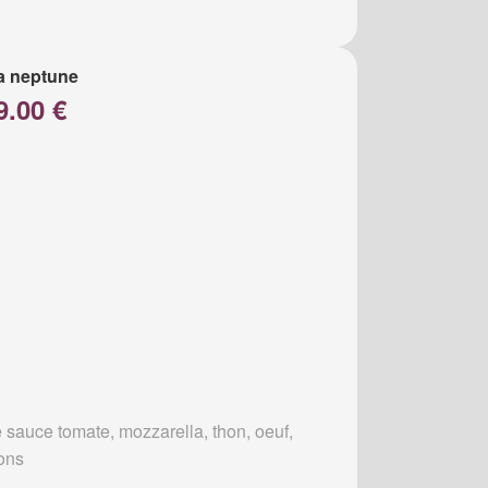
a neptune
9.00 €
 sauce tomate, mozzarella, thon, oeuf,
ons