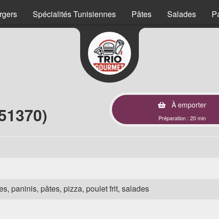
rgers
Spécialités Tunisiennes
Pâtes
Salades
P
À emporter
51370)
Préparation : 20 min
s, paninis, pâtes, pizza, poulet frit, salades