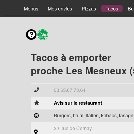
Menus
Mes envies
Pizzas
Tacos
Bu
Tacos à emporter
proche Les Mesneux (
03.65.67.73.64
Avis sur le restaurant
Burgers, halal, italien, kebabs, lasagne
22, rue de Cernay