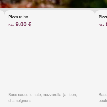
Pizza reine
Pizz
9.00 €
Dès
Dès
Base sauce tomate, mozzarella, jambon,
Base
champignons
poul