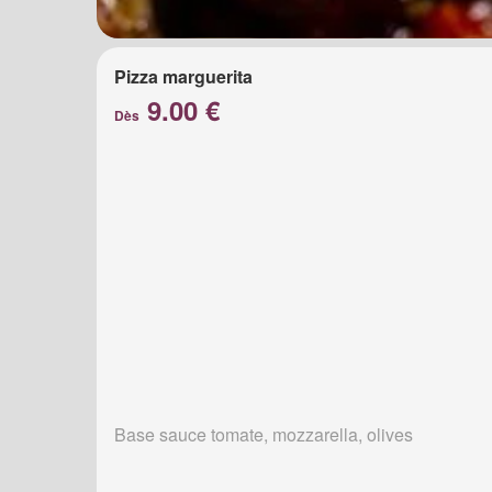
Pizza marguerita
9.00 €
Dès
Base sauce tomate, mozzarella, olives