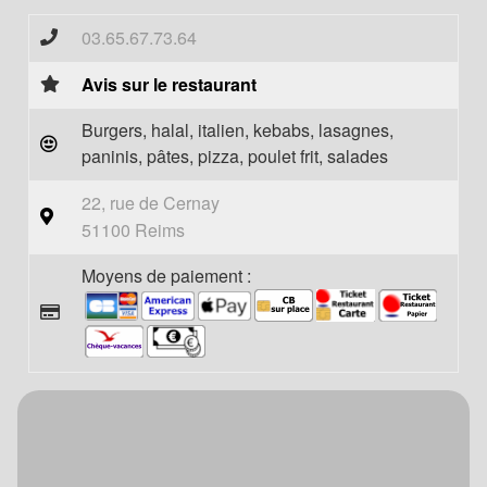
03.65.67.73.64
Avis sur le restaurant
Burgers, halal, italien, kebabs, lasagnes,
paninis, pâtes, pizza, poulet frit, salades
22, rue de Cernay
51100 Reims
Moyens de paiement :