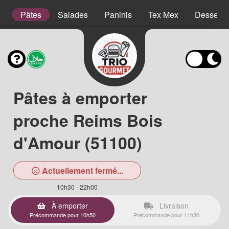
es
Pâtes
Salades
Paninis
Tex Mex
Desserts
Pâtes à emporter
proche Reims Bois
d'Amour (51100)
Actuellement fermé...
10h30 - 22h00
À emporter
Livraison
Précommande pour 10h50
Précommande pour 11h30