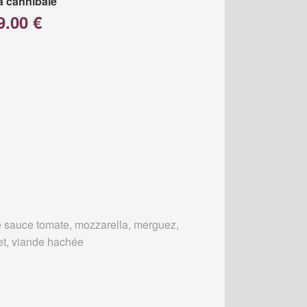
a cannibale
9.00 €
 sauce tomate, mozzarella, merguez,
et, viande hachée