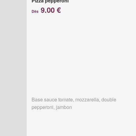
Pizza pepperoni
9.00 €
Dès
Base sauce tomate, mozzarella, double
pepperoni, jambon