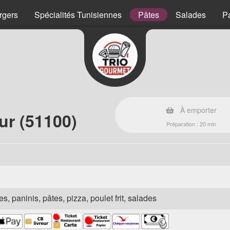
rgers
Spécialités Tunisiennes
Pâtes
Salades
P
À emporter
ur (51100)
Préparation : 20 min
s, paninis, pâtes, pizza, poulet frit, salades