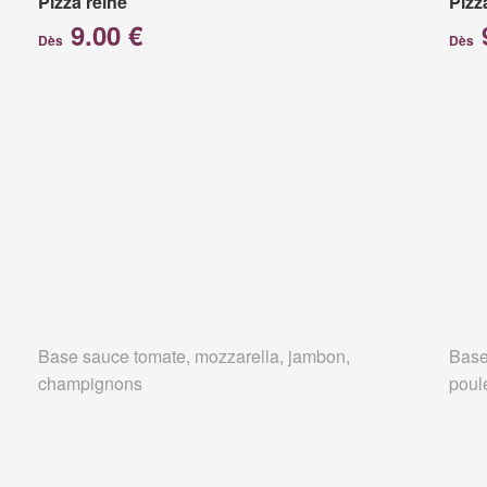
Pizza reine
Pizz
9.00 €
Dès
Dès
Base sauce tomate, mozzarella, jambon,
Base
champignons
poul