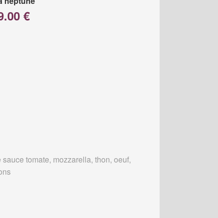
a neptune
9.00 €
 sauce tomate, mozzarella, thon, oeuf,
ons