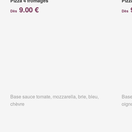
Pizza 4 fromages
Pizz
9.00 €
Dès
Dès
Base sauce tomate, mozzarella, brie, bleu,
Base
chèvre
oign