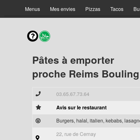
Menus
Mes envies
Pizzas
Tacos
Bu
Pâtes à emporter
proche Reims Boulingr
03.65.67.73.64
Avis sur le restaurant
Burgers, halal, italien, kebabs, lasagne
22, rue de Cernay