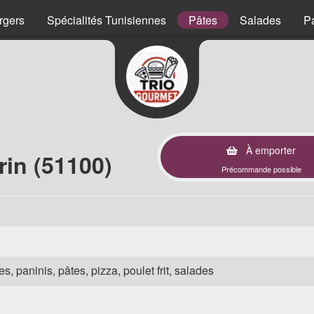
rgers
Spécialités Tunisiennes
Pâtes
Salades
P
À emporter
in (51100)
Précommande possible
s, paninis, pâtes, pizza, poulet frit, salades