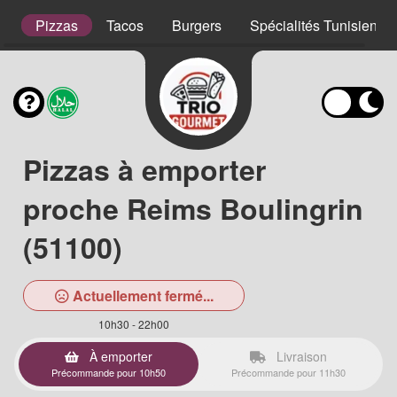
s
Pizzas
Tacos
Burgers
Spécialités Tunisienne
Pizzas à emporter
proche Reims Boulingrin
(51100)
Actuellement fermé...
10h30 - 22h00
À emporter
Livraison
Précommande pour 10h50
Précommande pour 11h30