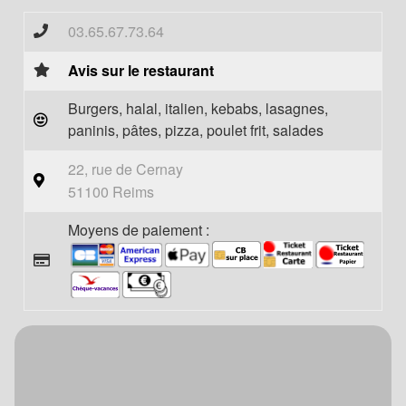
03.65.67.73.64
Avis sur le restaurant
Burgers, halal, italien, kebabs, lasagnes,
paninis, pâtes, pizza, poulet frit, salades
22, rue de Cernay
51100 Reims
Moyens de paiement :